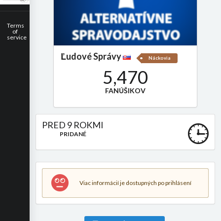
Terms
of
service
Ľudové Správy
Náckovia
5,470
FANÚŠIKOV
PRED 9 ROKMI
PRIDANÉ
Viac informácií je dostupných po prihlásení