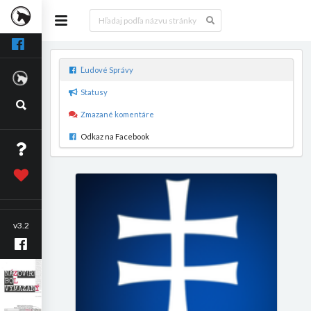
Ľudové Správy
Statusy
Zmazané komentáre
Odkaz na Facebook
v3.2