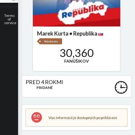
Terms
of
service
Marek Kurta • Republika
Náckovia
30,360
FANÚŠIKOV
PRED 4 ROKMI
PRIDANÉ
Viac informácií je dostupných po prihlásení