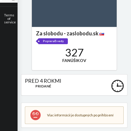
Terms
of
service
Za slobodu - zaslobodu.sk
Popierači vedy
327
FANÚŠIKOV
PRED 4 ROKMI
PRIDANÉ
Viac informácií je dostupných po prihlásení