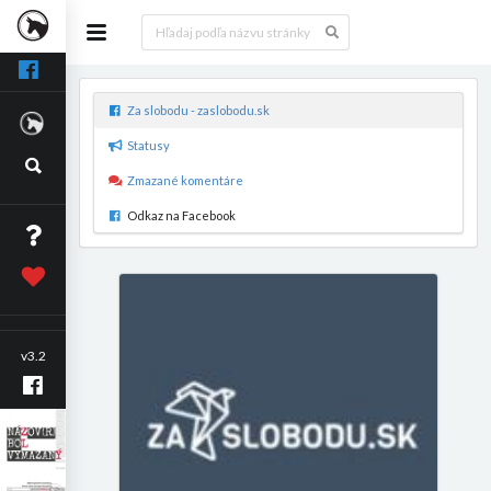
Za slobodu - zaslobodu.sk
Statusy
Zmazané komentáre
Odkaz na Facebook
v3.2