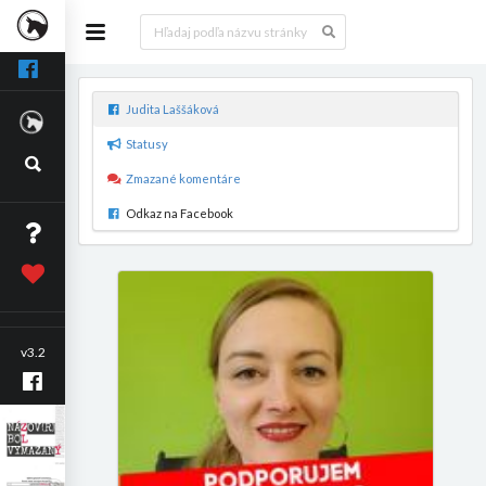
Judita Laššáková
Statusy
Zmazané komentáre
Odkaz na Facebook
v3.2