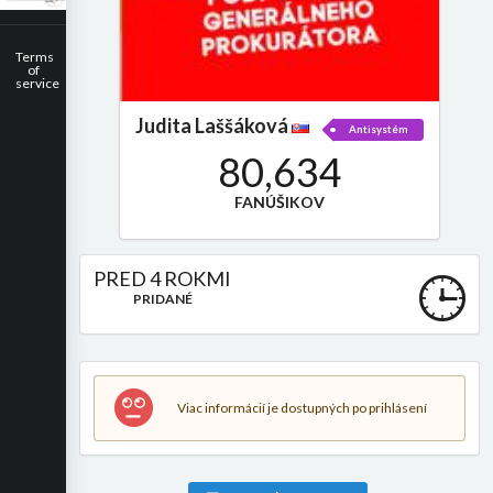
Terms
of
service
Judita Laššáková
Antisystém
80,634
FANÚŠIKOV
PRED 4 ROKMI
PRIDANÉ
Viac informácií je dostupných po prihlásení