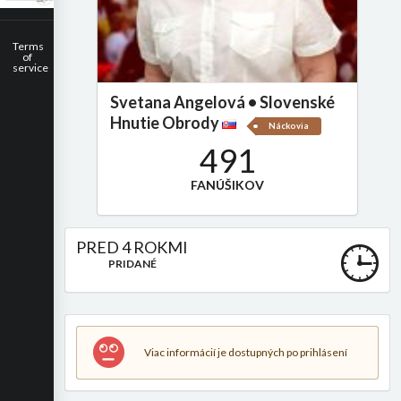
Terms
of
service
Svetana Angelová • Slovenské
Hnutie Obrody
Náckovia
491
FANÚŠIKOV
PRED 4 ROKMI
PRIDANÉ
Viac informácií je dostupných po prihlásení