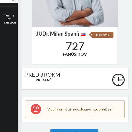
Terms
of
service
JUDr. Milan Španír
Náckovia
727
FANÚŠIKOV
PRED 3 ROKMI
PRIDANÉ
Viac informácií je dostupných po prihlásení