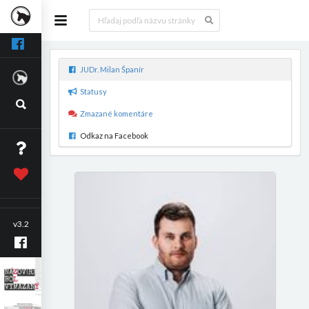
JUDr. Milan Španír
Statusy
Zmazané komentáre
Odkaz na Facebook
v3.2