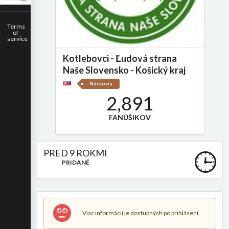
Terms
of
service
Kotlebovci - Ľudová strana
Naše Slovensko - Košický kraj
Náckovia
2,891
FANÚŠIKOV
PRED 9 ROKMI
PRIDANÉ
Viac informácií je dostupných po prihlásení