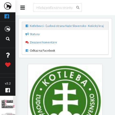
Kotlebovci - Ľudová strana Naše Slovensko - Košický kraj
Statusy
Zmazané komentáre
Odkaz na Facebook
v3.2