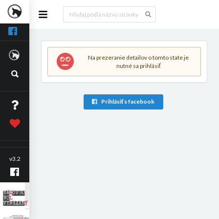
Na prezeranie detailov o tomto state je
nutné sa prihlásiť
Prihlásiť s facebook
v3.2