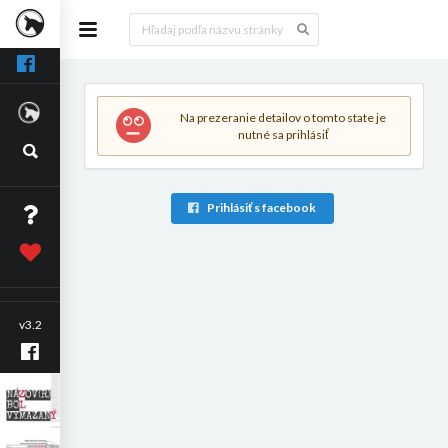
Na prezeranie detailov o tomto state je
nutné sa prihlásiť
Prihlásiť s facebook
v3.2