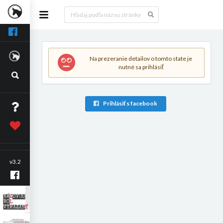
Na prezeranie detailov o tomto state je
nutné sa prihlásiť
Prihlásiť s facebook
v3.2