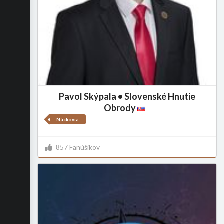
Pavol Skýpala • Slovenské Hnutie
Obrody
Náckovia
857 Fanúšikov