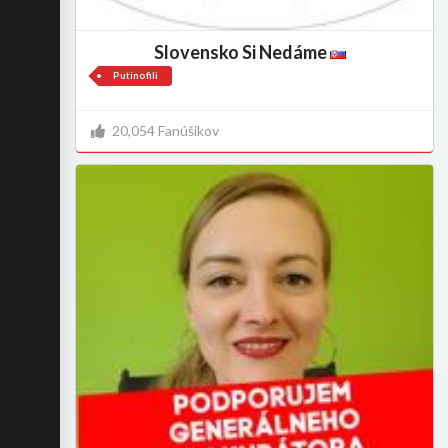
Slovensko Si Nedáme
Putinofili
20,054 Fanúšikov