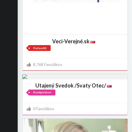
Veci-Verejné.sk
Putinofili
8,768 Fanúšikov
Utajený Svedok /Svaty Otec/
Konšpirátori
0 Fanúšikov