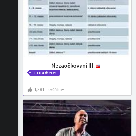
Nezaočkovaní III.
Popierači vedy
1,381 Fanúšikov