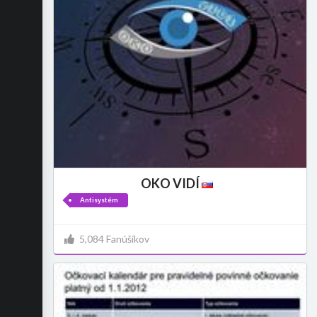
OKO VIDÍ
Antisystém
5,084 Fanúšikov