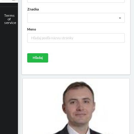
Značka
Terms
of
service
Meno
Hľadaj