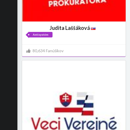
Judita Laššáková
Antisystém
80,634 Fanúšikov