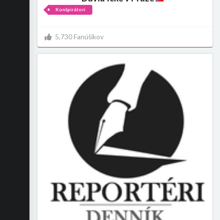
Konšpirátori
5,730 Fanúšikov