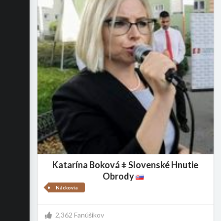
Katarína Boková ǂ Slovenské Hnutie
Obrody
Náckovia
2,362 Fanúšikov